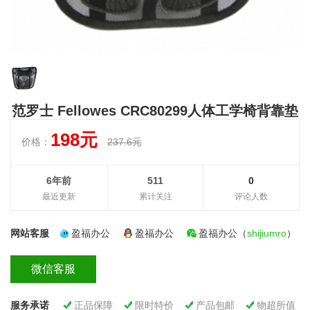
范罗士 Fellowes CRC80299人体工学椅背靠垫
198元
价格：
237.6元
6年前
511
0
最近更新
累计关注
评论人数
网站客服
盈福办公
盈福办公
盈福办公（
shijiumro
）
微信客服
服务承诺
正品保障
限时特价
产品包邮
物超所值



