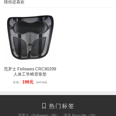
猜你还喜欢
范罗士 Fellowes CRC80299
人体工学椅背靠垫
198元
价格：
237.6元
热门标签

范罗士（Fellowes)（86）
诺乐 Novo-life（28）