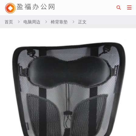


首页
电脑周边
椅背靠垫
正文


