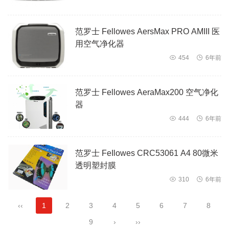
范罗士 Fellowes AersMax PRO AMIII 医
用空气净化器

454

6年前
范罗士 Fellowes AeraMax200 空气净化
器

444

6年前
范罗士 FeIlowes CRC53061 A4 80微米
透明塑封膜

310

6年前
‹‹
1
2
3
4
5
6
7
8
9
›
››