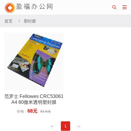


首页
塑封膜

范罗士 FeIlowes CRC53061
A4 80微米透明塑封膜
68元
价格：
81.6元
‹‹
1
››