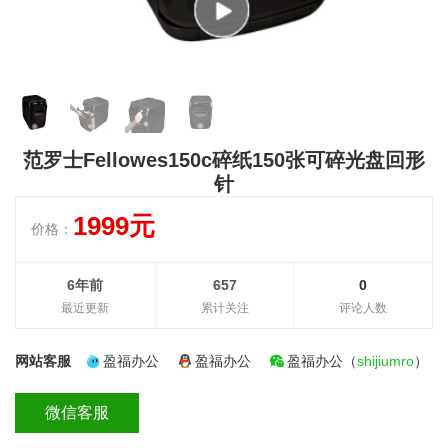
范罗士Fellowes150c碎纸150张可碎光盘回形
针
1999元
价格：
6年前
657
0
最近更新
累计关注
评论人数
网站客服
盈福办公
盈福办公
盈福办公（
shijiumro
）
微信客服