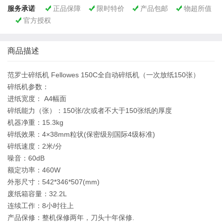
服务承诺
正品保障
限时特价
产品包邮
物超所值




官方授权

商品描述
范罗士碎纸机 Fellowes 150C全自动碎纸机（一次放纸150张）
碎纸机参数：
进纸宽度： A4幅面
碎纸能力（张）：150张/次或者不大于150张纸的厚度
机器净重：15.3kg
碎纸效果：4×38mm粒状(保密级别国际4级标准)
碎纸速度：2米/分
噪音：60dB
额定功率：460W
外形尺寸：542*346*507(mm)
废纸箱容量：32.2L
连续工作：8小时往上
产品保修：整机保修两年，刀头十年保修.